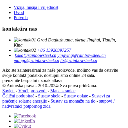
Vizija, misija i vrijednost
Uvod
Potvrda
kontaktira nas
Grad Daqiuzhuang, okrug Jinghai, Tianjin,
Kina
+86 13920397257
kaka@rainbowsteel.cn
yingying@rainbowsteel.cn
mango@rainbowsteel.cn
liz@rainbowsteel.cn
Ako ste zainteresirani za naše proizvode, molimo vas da ostavite
svoje kontakt podatke, dostupni smo online 24 sata.
preuzmite besplatni uzorak atlasa
© Autorska prava - 2010-2024: Sva prava pridržana.
Savjeti
-
Vrući proizvodi
-
Mapa stranice
Čelični podupirač
-
Sustav skele
-
Sustav oplate
-
Sustavi za
praćenje solarne energije
-
Sustav za montažu na tlo
-
stupovi /
nadvratnici potpornog zida