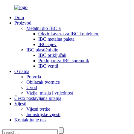
Dom
Proizvod
Metalni dio IBC-a
Okvir kaveza za IBC kontejnere
IBC metalna paleta
IBC cijev
IBC plastični dio
IBC priključak
Poklopac za IBC spremnik
IBC ventil
O nama
Potvrda
Obilazak tvornice
Uvod
Vizija, misija i vrijednost
Često postavljana pitanja
Vijesti
Vijesti tvrtke
Industrijske vijesti
Kontaktirajte nas