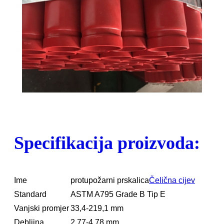
Specifikacija proizvoda:
Ime
protupožarni prskalica
Čelična cijev
Standard
ASTM A795 Grade B Tip E
Vanjski promjer
33,4-219,1 mm
Debljina
2,77-4,78 mm