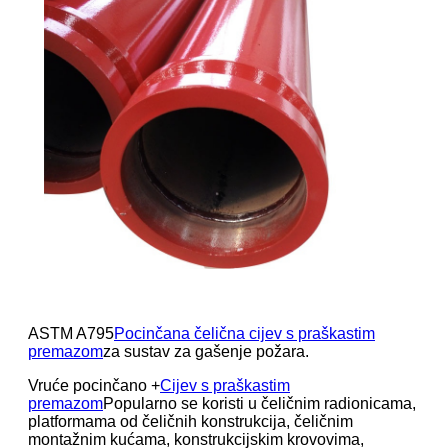
ASTM A795
Pocinčana čelična cijev s praškastim
premazom
za sustav za gašenje požara.
Vruće pocinčano +
Cijev s praškastim
premazom
Popularno se koristi u čeličnim radionicama,
platformama od čeličnih konstrukcija, čeličnim
montažnim kućama, konstrukcijskim krovovima,