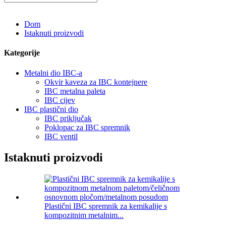
Dom
Istaknuti proizvodi
Kategorije
Metalni dio IBC-a
Okvir kaveza za IBC kontejnere
IBC metalna paleta
IBC cijev
IBC plastični dio
IBC priključak
Poklopac za IBC spremnik
IBC ventil
Istaknuti proizvodi
Plastični IBC spremnik za kemikalije s
kompozitnim metalnim...