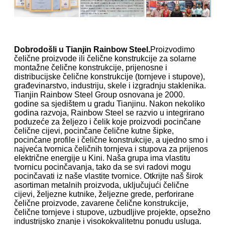
Dobrodošli u Tianjin Rainbow Steel.
Proizvodimo
čelične proizvode ili čelične konstrukcije za solarne
montažne čelične konstrukcije, prijenosne i
distribucijske čelične konstrukcije (tornjeve i stupove),
građevinarstvo, industriju, skele i izgradnju staklenika.
Tianjin Rainbow Steel Group osnovana je 2000.
godine sa sjedištem u gradu Tianjinu. Nakon nekoliko
godina razvoja, Rainbow Steel se razvio u integrirano
poduzeće za željezo i čelik koje proizvodi pocinčane
čelične cijevi, pocinčane čelične kutne šipke,
pocinčane profile i čelične konstrukcije, a ujedno smo i
najveća tvornica čeličnih tornjeva i stupova za prijenos
električne energije u Kini. Naša grupa ima vlastitu
tvornicu pocinčavanja, tako da se svi radovi mogu
pocinčavati iz naše vlastite tvornice. Otkrijte naš širok
asortiman metalnih proizvoda, uključujući čelične
cijevi, željezne kutnike, željezne grede, perforirane
čelične proizvode, zavarene čelične konstrukcije,
čelične tornjeve i stupove, uzbudljive projekte, opsežno
industrijsko znanje i visokokvalitetnu ponudu usluga.