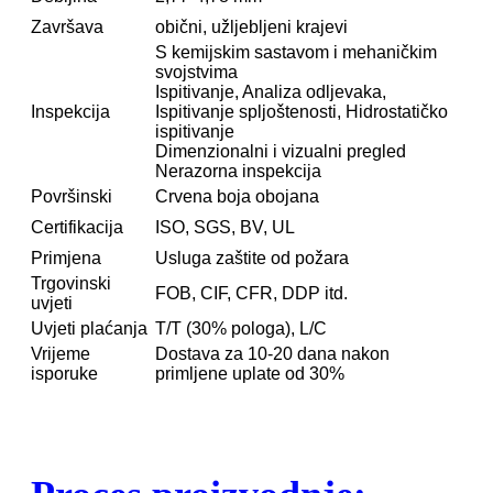
Završava
obični, užljebljeni krajevi
S kemijskim sastavom i mehaničkim
svojstvima
Ispitivanje, Analiza odljevaka,
Inspekcija
Ispitivanje spljoštenosti, Hidrostatičko
ispitivanje
Dimenzionalni i vizualni pregled
Nerazorna inspekcija
Površinski
Crvena boja obojana
Certifikacija
ISO, SGS, BV, UL
Primjena
Usluga zaštite od požara
Trgovinski
FOB, CIF, CFR, DDP itd.
uvjeti
Uvjeti plaćanja
T/T (30% pologa), L/C
Vrijeme
Dostava za 10-20 dana nakon
isporuke
primljene uplate od 30%