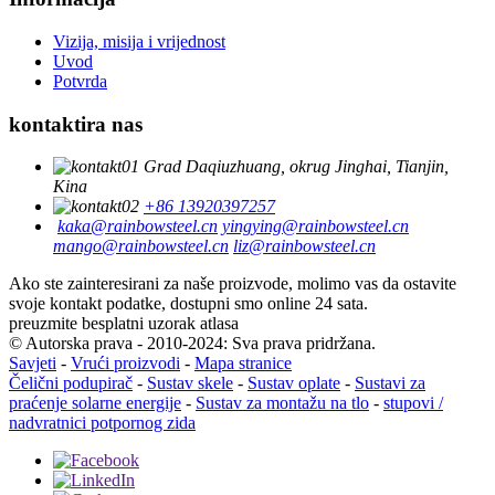
Vizija, misija i vrijednost
Uvod
Potvrda
kontaktira nas
Grad Daqiuzhuang, okrug Jinghai, Tianjin,
Kina
+86 13920397257
kaka@rainbowsteel.cn
yingying@rainbowsteel.cn
mango@rainbowsteel.cn
liz@rainbowsteel.cn
Ako ste zainteresirani za naše proizvode, molimo vas da ostavite
svoje kontakt podatke, dostupni smo online 24 sata.
preuzmite besplatni uzorak atlasa
© Autorska prava - 2010-2024: Sva prava pridržana.
Savjeti
-
Vrući proizvodi
-
Mapa stranice
Čelični podupirač
-
Sustav skele
-
Sustav oplate
-
Sustavi za
praćenje solarne energije
-
Sustav za montažu na tlo
-
stupovi /
nadvratnici potpornog zida