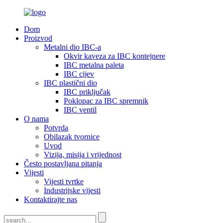
Dom
Proizvod
Metalni dio IBC-a
Okvir kaveza za IBC kontejnere
IBC metalna paleta
IBC cijev
IBC plastični dio
IBC priključak
Poklopac za IBC spremnik
IBC ventil
O nama
Potvrda
Obilazak tvornice
Uvod
Vizija, misija i vrijednost
Često postavljana pitanja
Vijesti
Vijesti tvrtke
Industrijske vijesti
Kontaktirajte nas