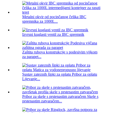
Metalni okvir od pocinčanog čelika IBC
spremnika za 1000L...
Izvrsni kuglasti ventil za IBC spremnik
Zaštita rubova konstrukcije s podesivim vijkom
za parapet...
Sustav zateznih šipki za oplatu Pribor za oplatu
Lijevanje...
Pribor za skele s prstenastim zatvaračem Skele s
prstenastim zatvaračem...