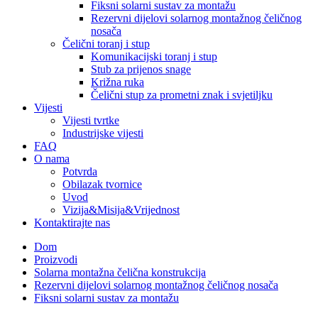
Fiksni solarni sustav za montažu
Rezervni dijelovi solarnog montažnog čeličnog
nosača
Čelični toranj i stup
Komunikacijski toranj i stup
Stub za prijenos snage
Križna ruka
Čelični stup za prometni znak i svjetiljku
Vijesti
Vijesti tvrtke
Industrijske vijesti
FAQ
O nama
Potvrda
Obilazak tvornice
Uvod
Vizija&Misija&Vrijednost
Kontaktirajte nas
Dom
Proizvodi
Solarna montažna čelična konstrukcija
Rezervni dijelovi solarnog montažnog čeličnog nosača
Fiksni solarni sustav za montažu