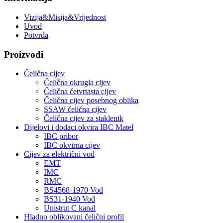
Vizija&Misija&Vrijednost
Uvod
Potvrda
Proizvodi
Čelična cijev
Čelična okrugla cijev
Čelična četvrtasta cijev
Čelična cijev posebnog oblika
SSAW čelična cijev
Čelična cijev za staklenik
Dijelovi i dodaci okvira IBC Matel
IBC pribor
IBC okvirna cijev
Cijev za električni vod
EMT
IMC
RMC
BS4568-1970 Vod
BS31-1940 Vod
Unistrut C kanal
Hladno oblikovani čelični profil