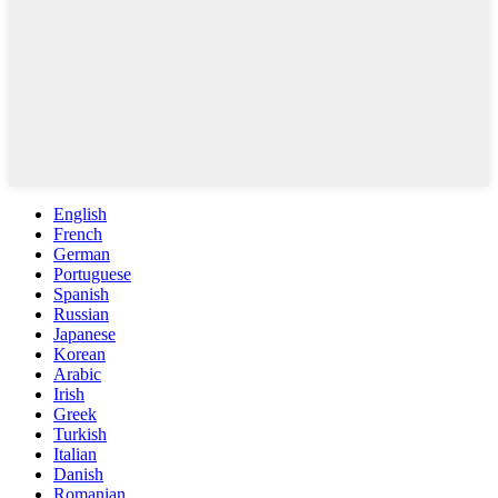
English
French
German
Portuguese
Spanish
Russian
Japanese
Korean
Arabic
Irish
Greek
Turkish
Italian
Danish
Romanian