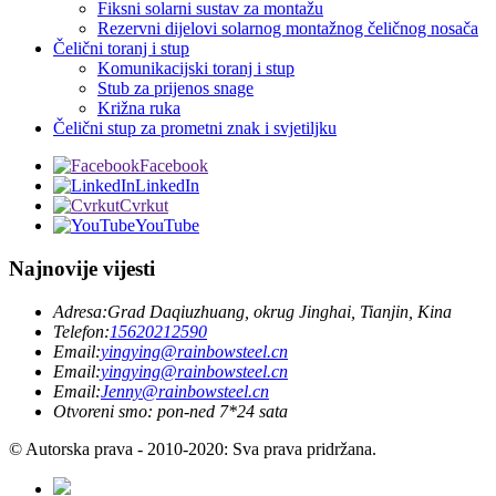
Fiksni solarni sustav za montažu
Rezervni dijelovi solarnog montažnog čeličnog nosača
Čelični toranj i stup
Komunikacijski toranj i stup
Stub za prijenos snage
Križna ruka
Čelični stup za prometni znak i svjetiljku
Facebook
LinkedIn
Cvrkut
YouTube
Najnovije vijesti
Adresa:
Grad Daqiuzhuang, okrug Jinghai, Tianjin, Kina
Telefon:
15620212590
Email:
yingying@rainbowsteel.cn
Email:
yingying@rainbowsteel.cn
Email:
Jenny@rainbowsteel.cn
Otvoreni smo: pon-ned 7*24 sata
© Autorska prava - 2010-2020: Sva prava pridržana.