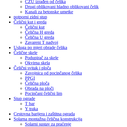
CZU izrađen od čelika
Drugi oblikovani hladno oblikovani čelik
Kanali za betonske umetke
potporni zidni stup
Čelični kut i greda
Čelični kut
Čelična H greda
Čelična U greda
Zavareni T nadvoj
Usluga po mjeri obrade čelika
Čelične skele
Podupirač za skele
Okvirna skela
Čelični svitak i ploča
Zavojnica od pocinčanog čelika
PPGI
Čelična ploča
Obrada na ploči
Pocinčani čelični lim
Stup ograde
T bar
Y traka
Cestovna barijera i zaštitna ograda
Solarna montažna čelična konstrukcija
Solarni sustav za praćenje