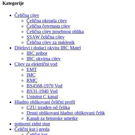
Kategorije
Čelična cijev
Čelična okrugla cijev
Čelična četvrtasta cijev
Čelična cijev posebnog oblika
SSAW čelična cijev
Čelična cijev za staklenik
Dijelovi i dodaci okvira IBC Matel
IBC pribor
IBC okvirna cijev
Cijev za električni vod
EMT
IMC
RMC
BS4568-1970 Vod
BS31-1940 Vod
Unistrut C kanal
Hladno oblikovani čelični profil
CZU izrađen od čelika
Drugi oblikovani hladno oblikovani čelik
Kanali za betonske umetke
potporni zidni stup
Čelični kut i greda
Čelični kut