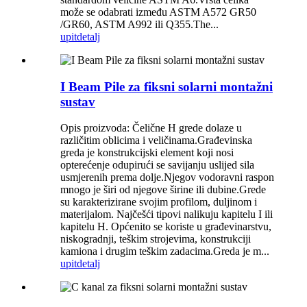
može se odabrati između ASTM A572 GR50
/GR60, ASTM A992 ili Q355.The...
upit
detalj
I Beam Pile za fiksni solarni montažni
sustav
Opis proizvoda: Čelične H grede dolaze u
različitim oblicima i veličinama.Građevinska
greda je konstrukcijski element koji nosi
opterećenje odupirući se savijanju uslijed sila
usmjerenih prema dolje.Njegov vodoravni raspon
mnogo je širi od njegove širine ili dubine.Grede
su karakterizirane svojim profilom, duljinom i
materijalom. Najčešći tipovi nalikuju kapitelu I ili
kapitelu H. Općenito se koriste u građevinarstvu,
niskogradnji, teškim strojevima, konstrukciji
kamiona i drugim teškim zadacima.Greda je m...
upit
detalj