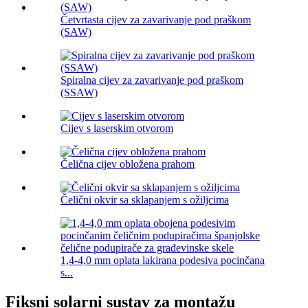
Četvrtasta cijev za zavarivanje pod praškom
(SAW)
Spiralna cijev za zavarivanje pod praškom
(SSAW)
Cijev s laserskim otvorom
Čelična cijev obložena prahom
Čelični okvir sa sklapanjem s ožiljcima
1,4-4,0 mm oplata lakirana podesiva pocinčana
s...
Fiksni solarni sustav za montažu