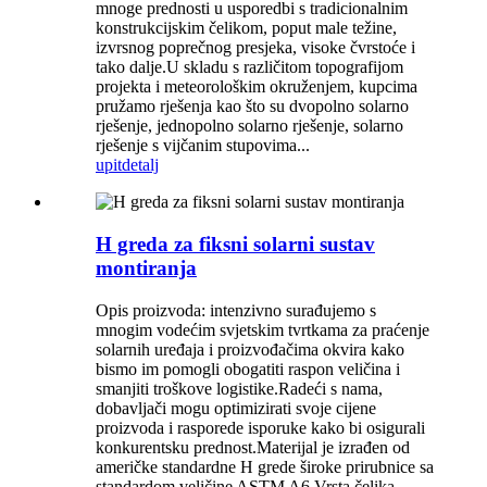
mnoge prednosti u usporedbi s tradicionalnim
konstrukcijskim čelikom, poput male težine,
izvrsnog poprečnog presjeka, visoke čvrstoće i
tako dalje.U skladu s različitom topografijom
projekta i meteorološkim okruženjem, kupcima
pružamo rješenja kao što su dvopolno solarno
rješenje, jednopolno solarno rješenje, solarno
rješenje s vijčanim stupovima...
upit
detalj
H greda za fiksni solarni sustav
montiranja
Opis proizvoda: intenzivno surađujemo s
mnogim vodećim svjetskim tvrtkama za praćenje
solarnih uređaja i proizvođačima okvira kako
bismo im pomogli obogatiti raspon veličina i
smanjiti troškove logistike.Radeći s nama,
dobavljači mogu optimizirati svoje cijene
proizvoda i rasporede isporuke kako bi osigurali
konkurentsku prednost.Materijal je izrađen od
američke standardne H grede široke prirubnice sa
standardom veličine ASTM A6.Vrsta čelika