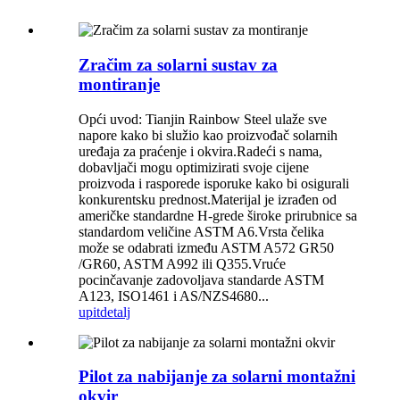
Zračim za solarni sustav za
montiranje
Opći uvod: Tianjin Rainbow Steel ulaže sve
napore kako bi služio kao proizvođač solarnih
uređaja za praćenje i okvira.Radeći s nama,
dobavljači mogu optimizirati svoje cijene
proizvoda i rasporede isporuke kako bi osigurali
konkurentsku prednost.Materijal je izrađen od
američke standardne H-grede široke prirubnice sa
standardom veličine ASTM A6.Vrsta čelika
može se odabrati između ASTM A572 GR50
/GR60, ASTM A992 ili Q355.Vruće
pocinčavanje zadovoljava standarde ASTM
A123, ISO1461 i AS/NZS4680...
upit
detalj
Pilot za nabijanje za solarni montažni
okvir