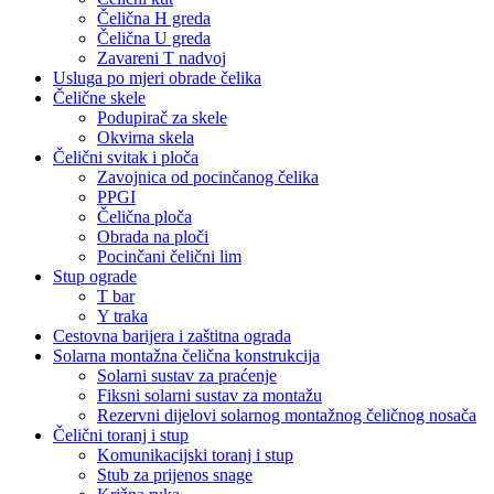
Čelična H greda
Čelična U greda
Zavareni T nadvoj
Usluga po mjeri obrade čelika
Čelične skele
Podupirač za skele
Okvirna skela
Čelični svitak i ploča
Zavojnica od pocinčanog čelika
PPGI
Čelična ploča
Obrada na ploči
Pocinčani čelični lim
Stup ograde
T bar
Y traka
Cestovna barijera i zaštitna ograda
Solarna montažna čelična konstrukcija
Solarni sustav za praćenje
Fiksni solarni sustav za montažu
Rezervni dijelovi solarnog montažnog čeličnog nosača
Čelični toranj i stup
Komunikacijski toranj i stup
Stub za prijenos snage