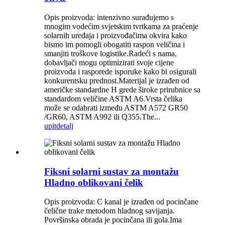
Opis proizvoda: intenzivno surađujemo s
mnogim vodećim svjetskim tvrtkama za praćenje
solarnih uređaja i proizvođačima okvira kako
bismo im pomogli obogatiti raspon veličina i
smanjiti troškove logistike.Radeći s nama,
dobavljači mogu optimizirati svoje cijene
proizvoda i rasporede isporuke kako bi osigurali
konkurentsku prednost.Materijal je izrađen od
američke standardne H grede široke prirubnice sa
standardom veličine ASTM A6.Vrsta čelika
može se odabrati između ASTM A572 GR50
/GR60, ASTM A992 ili Q355.The...
upit
detalj
Fiksni solarni sustav za montažu
Hladno oblikovani čelik
Opis proizvoda: C kanal je izrađen od pocinčane
čelične trake metodom hladnog savijanja.
Površinska obrada je pocinčana ili gola.Ima