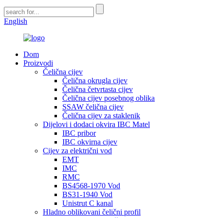
English
Dom
Proizvodi
Čelična cijev
Čelična okrugla cijev
Čelična četvrtasta cijev
Čelična cijev posebnog oblika
SSAW čelična cijev
Čelična cijev za staklenik
Dijelovi i dodaci okvira IBC Matel
IBC pribor
IBC okvirna cijev
Cijev za električni vod
EMT
IMC
RMC
BS4568-1970 Vod
BS31-1940 Vod
Unistrut C kanal
Hladno oblikovani čelični profil