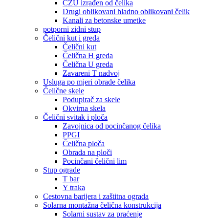
CZU izrađen od čelika
Drugi oblikovani hladno oblikovani čelik
Kanali za betonske umetke
potporni zidni stup
Čelični kut i greda
Čelični kut
Čelična H greda
Čelična U greda
Zavareni T nadvoj
Usluga po mjeri obrade čelika
Čelične skele
Podupirač za skele
Okvirna skela
Čelični svitak i ploča
Zavojnica od pocinčanog čelika
PPGI
Čelična ploča
Obrada na ploči
Pocinčani čelični lim
Stup ograde
T bar
Y traka
Cestovna barijera i zaštitna ograda
Solarna montažna čelična konstrukcija
Solarni sustav za praćenje