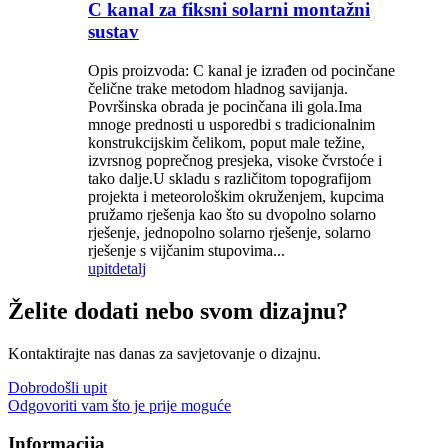
C kanal za fiksni solarni montažni
sustav
Opis proizvoda: C kanal je izrađen od pocinčane
čelične trake metodom hladnog savijanja.
Površinska obrada je pocinčana ili gola.Ima
mnoge prednosti u usporedbi s tradicionalnim
konstrukcijskim čelikom, poput male težine,
izvrsnog poprečnog presjeka, visoke čvrstoće i
tako dalje.U skladu s različitom topografijom
projekta i meteorološkim okruženjem, kupcima
pružamo rješenja kao što su dvopolno solarno
rješenje, jednopolno solarno rješenje, solarno
rješenje s vijčanim stupovima...
upit
detalj
Želite dodati nebo svom dizajnu?
Kontaktirajte nas danas za savjetovanje o dizajnu.
Dobrodošli upit
Odgovoriti vam što je prije moguće
Informacija